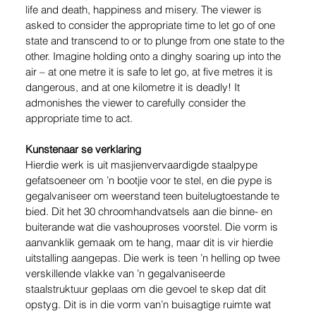
life and death, happiness and misery. The viewer is 
asked to consider the appropriate time to let go of one 
state and transcend to or to plunge from one state to the 
other. Imagine holding onto a dinghy soaring up into the 
air – at one metre it is safe to let go, at five metres it is 
dangerous, and at one kilometre it is deadly! It 
admonishes the viewer to carefully consider the 
appropriate time to act.
Kunstenaar se verklaring
Hierdie werk is uit masjienvervaardigde staalpype 
gefatsoeneer om ’n bootjie voor te stel, en die pype is 
gegalvaniseer om weerstand teen buitelugtoestande te 
bied. Dit het 30 chroomhandvatsels aan die binne- en 
buiterande wat die vashouproses voorstel. Die vorm is 
aanvanklik gemaak om te hang, maar dit is vir hierdie 
uitstalling aangepas. Die werk is teen ’n helling op twee 
verskillende vlakke van ’n gegalvaniseerde 
staalstruktuur geplaas om die gevoel te skep dat dit 
opstyg. Dit is in die vorm van’n buisagtige ruimte wat 